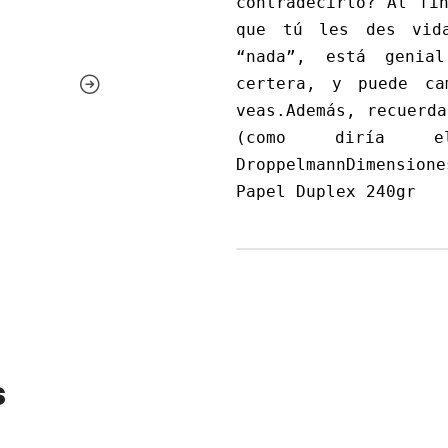
contradecirlo? Al fi
que tú les des vida
“nada”, está genia
certera, y puede ca
veas.Además, recuerda
(como diría el
DroppelmannDimension
Papel Duplex 240gr
s