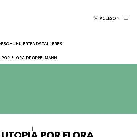
ACCESO
RES
OHUHU FRIENDS
TALLERES
A POR FLORA DROPPELMANN
|
 UTOPIA POR FLORA