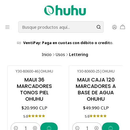
VentiPay: Paga en cuotas con débito o credit
o.
Inicio
Usos
Lettering
Y30-80600-46
|
OHUHU
Y30-80600-25
|
OHUHU
MAUI 36
MAUI CAJA 120
MARCADORES
MARCADORES A
TONOS PIEL
BASE DE AGUA
OHUHU
OHUHU
$20.990 CLP
$49.990 CLP
5.0
5.0