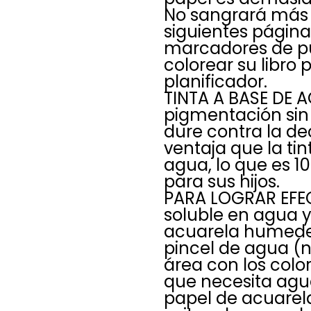
No sangrará más al
siguientes página
marcadores de p
colorear su libro 
planificador.
TINTA A BASE DE A
pigmentación sin
dure contra la d
ventaja que la ti
agua, lo que es 
para sus hijos.
PARA LOGRAR EFEC
soluble en agua 
acuarela humede
pincel de agua (n
área con los colo
que necesita agua
papel de acuarel