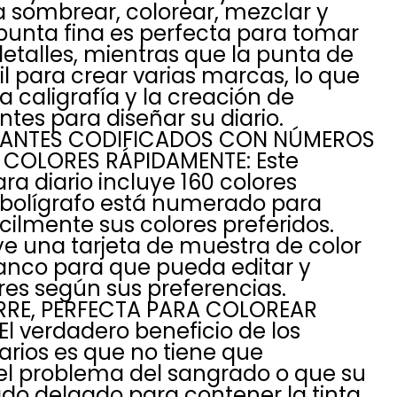
 sombrear, colorear, mezclar y
punta fina es perfecta para tomar
detalles, mientras que la punta de
il para crear varias marcas, lo que
a caligrafía y la creación de
ntes para diseñar su diario.
RANTES CODIFICADOS CON NÚMEROS
COLORES RÁPIDAMENTE: Este
ra diario incluye 160 colores
a bolígrafo está numerado para
ilmente sus colores preferidos.
e una tarjeta de muestra de color
lanco para que pueda editar y
ores según sus preferencias.
RRE, PERFECTA PARA COLOREAR
El verdadero beneficio de los
iarios es que no tiene que
el problema del sangrado o que su
do delgado para contener la tinta.