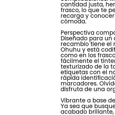
cantidad justa, h
frasco, lo que te 
recarga y conocer 
cómoda.
Perspectiva compac
Diseñado para un 
recambio tiene e
Ohuhu y está codif
como en los frasco
fácilmente el tinte
texturizado de la t
etiquetas con el n
rápida identificaci
marcadores. Olvída
disfruta de una or
Vibrante a base de
Ya sea que busques
acabado brillante, 