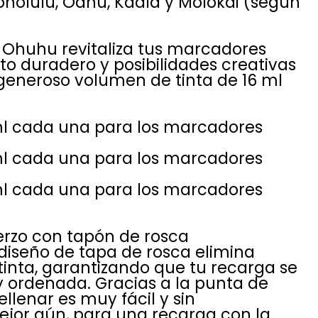
nolulu, Oahu, Kaala y Molokai (según
de Ohuhu revitaliza tus marcadores
o duradero y posibilidades creativas
 generoso volumen de tinta de 16 ml
ml cada una para los marcadores
ml cada una para los marcadores
ml cada una para los marcadores
erzo con tapón de rosca
diseño de tapa de rosca elimina
tinta, garantizando que tu recarga se
 ordenada. Gracias a la punta de
ellenar es muy fácil y sin
ejor aún, para una recarga con la