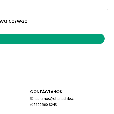
1/WG150/WG01
CONTÁCTANOS
hablemos@ohuhuchile.cl
5699660 8243