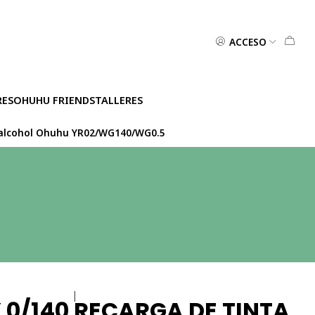
ACCESO
RES
OHUHU FRIENDS
TALLERES
 alcohol Ohuhu YR02/WG140/WG0.5
|
0/140 RECARGA DE TINTA