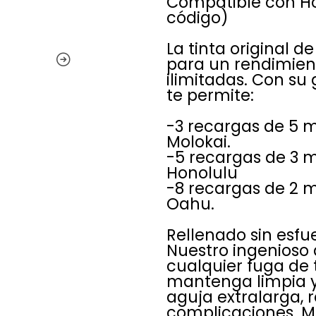
Compatible con Ho
código)
La tinta original 
para un rendimient
ilimitadas. Con su
te permite:
-3 recargas de 5 
Molokai.
-5 recargas de 3 
Honolulu
-8 recargas de 2 
Oahu.
Rellenado sin esfu
Nuestro ingenioso 
cualquier fuga de 
mantenga limpia y
aguja extralarga, r
complicaciones. M