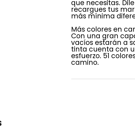
que necesitas. Dil
recargues tus marc
más mínima diferen
Más colores en c
Con una gran capa
vacíos estarán a s
tinta cuenta con 
esfuerzo. 51 colore
camino.
s