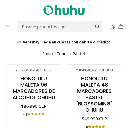
VentiPay: Paga en cuotas con débito o credit
o.
Inicio
Tonos
Pastel
Y30-80404-19
|
OHUHU
Y30-80403-95
|
OHUHU
HONOLULU
HONOLULU
MALETA 96
MALETA 48
MARCADORES DE
MARCADORES
ALCOHOL OHUHU
PASTEL
"BLOSSOMING"
$86.990 CLP
OHUHU
4.8
$49.990 CLP
5.0