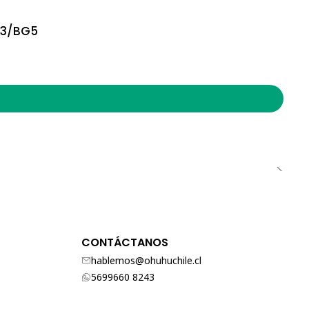
13/BG5
CONTÁCTANOS
hablemos@ohuhuchile.cl
5699660 8243