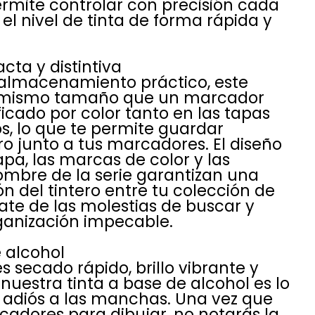
permite controlar con precisión cada
el nivel de tinta de forma rápida y
ta y distintiva
almacenamiento práctico, este
l mismo tamaño que un marcador
icado por color tanto en las tapas
s, lo que te permite guardar
ro junto a tus marcadores. El diseño
apa, las marcas de color y las
ombre de la serie garantizan una
ón del tintero entre tu colección de
te de las molestias de buscar y
ganización impecable.
 alcohol
 secado rápido, brillo vibrante y
nuestra tinta a base de alcohol es lo
e adiós a las manchas. Una vez que
adores para dibujar, no notarás la