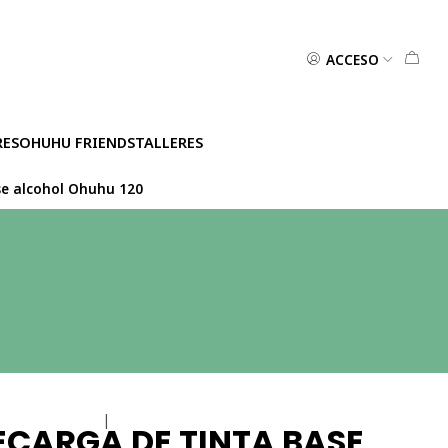
ACCESO
RES
OHUHU FRIENDS
TALLERES
se alcohol Ohuhu 120
|
ECARGA DE TINTA BASE