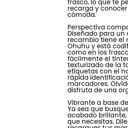
frasco, lo que te 
recarga y conocer 
cómoda.
Perspectiva compac
Diseñado para un 
recambio tiene e
Ohuhu y está codif
como en los frasco
fácilmente el tinte
texturizado de la t
etiquetas con el n
rápida identificaci
marcadores. Olvída
disfruta de una or
Vibrante a base de
Ya sea que busques
acabado brillante, 
que necesitas. Dil
recargues tus marc