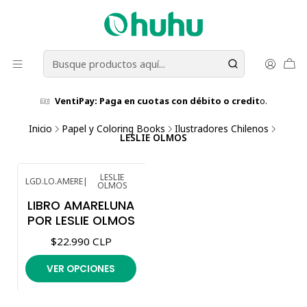
VentiPay: Paga en cuotas con débito o credit
o.
Inicio
Papel y Coloring Books
Ilustradores Chilenos
LESLIE OLMOS
LESLIE
LGD.LO.AMERE
|
OLMOS
LIBRO AMARELUNA
POR LESLIE OLMOS
$22.990 CLP
VER OPCIONES