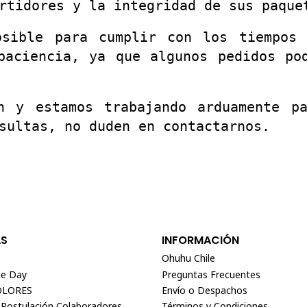
rtidores y la integridad de sus paque
osible para cumplir con los tiempos 
paciencia, ya que algunos pedidos po
n y estamos trabajando arduamente p
sultas, no duden en contactarnos.
AS
INFORMACIÓN
Ohuhu Chile
e Day
Preguntas Frecuentes
OLORES
Envío o Despachos
 Postulación Colaboradores
Términos y Condiciones