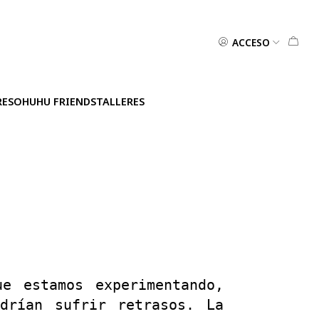
ACCESO
RES
OHUHU FRIENDS
TALLERES
e estamos experimentando,
drían sufrir retrasos. La